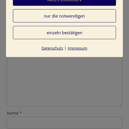
nur die notwendigen
Schreibe einen Kommentar
einzeln bestätigen
Deine E-Mail-Adresse wird nicht veröffentlicht.
Erforderliche Felder sind mit
*
markiert
|
Datenschutz
Impressum
Kommentar
*
Name
*