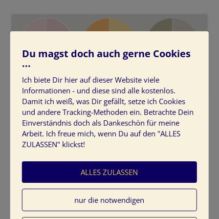
Du magst doch auch gerne Cookies
...
Ich biete Dir hier auf dieser Website viele
Informationen - und diese sind alle kostenlos.
Farbkonzept-erstellen-wohnen-office
Damit ich weiß, was Dir gefällt, setze ich Cookies
und andere Tracking-Methoden ein. Betrachte Dein
Einverständnis doch als Dankeschön für meine
Arbeit. Ich freue mich, wenn Du auf den "ALLES
ZULASSEN" klickst!
Schreibe einen Kommentar
ALLES ZULASSEN
Deine E-Mail-Adresse wird nicht veröffentlicht.
Erforderliche Felder sind mit
*
markiert
nur die notwendigen
Kommentar
*