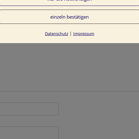
einzeln bestätigen
entlicht.
Erforderliche Felder sind mit
*
markiert
|
Datenschutz
Impressum