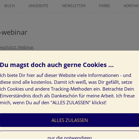
Zum
Inhalt
BUCH
ANGEBOTE
NEWSLETTER
FARBE
KONTAK
springen
ICHNETER
FINANZ MENTORING
FARBLEITSYSTEM
AN GRATIS
-webinar
ZEICHNE DEINEN LEBENSWEG ALS
KUNST AM BAU
IN GLÜCK 2025
POWER-FRAU
PROJEKTE
eschützt: Webinar
.
SS GRATIS
LÖSE LIMITIERENDE
KUNDENSTIMMEN
GLAUBENSSÄTZE ÜBER GELD AUF
Du magst doch auch gerne Cookies ...
NEUROGRAPHIK BASISKURS
Ich biete Dir hier auf dieser Website viele Informationen - und
diese sind alle kostenlos. Damit ich weiß, was Dir gefällt, setze
DEIN INDIVIDUELLER WEG ZUR
ich Cookies und andere Tracking-Methoden ein. Betrachte Dein
KLARHEIT IM LEBEN
Einverständnis doch als Dankeschön für meine Arbeit. Ich freue
mich, wenn Du auf den "ALLES ZULASSEN" klickst!
ZEICHNE DEN WEG ZU DEINEN
HERZENWÜNSCHEN
ALLES ZULASSEN
JAHRESVISION: WAS GEHT 24 –
WAS KOMMT 25
nur die notwendigen