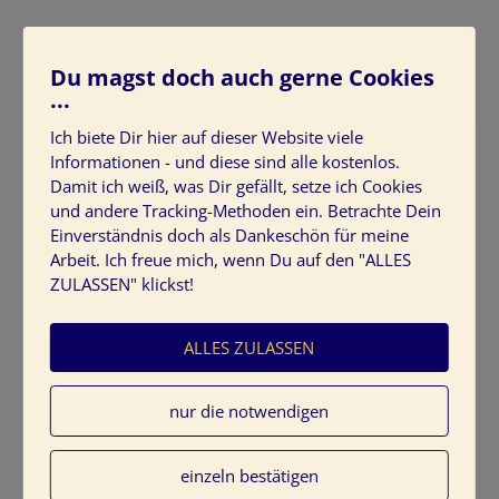
Du magst doch auch gerne Cookies
...
2015-12-Buerogestaltung-homeoffice3
Ich biete Dir hier auf dieser Website viele
Informationen - und diese sind alle kostenlos.
Damit ich weiß, was Dir gefällt, setze ich Cookies
und andere Tracking-Methoden ein. Betrachte Dein
Einverständnis doch als Dankeschön für meine
Arbeit. Ich freue mich, wenn Du auf den "ALLES
ZULASSEN" klickst!
Schreibe einen Kommentar
ALLES ZULASSEN
Deine E-Mail-Adresse wird nicht veröffentlicht.
Erforderliche Felder sind mit
*
markiert
Kommentar
*
nur die notwendigen
einzeln bestätigen