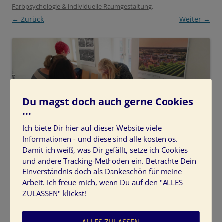
Farbpsychologie & individuelle Raumgestaltung
.
← Zurück
Weiter →
Du magst doch auch gerne Cookies
...
Ich biete Dir hier auf dieser Website viele
Informationen - und diese sind alle kostenlos.
Damit ich weiß, was Dir gefällt, setze ich Cookies
Seminarteilnehmer, Raumstimmung, Kreativität
und andere Tracking-Methoden ein. Betrachte Dein
Einverständnis doch als Dankeschön für meine
Seminarteilnehmer-Kreidefarbe-Raumstimmung-
Arbeit. Ich freue mich, wenn Du auf den "ALLES
ZULASSEN" klickst!
Kreativität
ALLES ZULASSEN