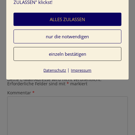
ZULASSEN" klickst!
ALLES ZULASSEN
nur die notwendigen
einzeln bestätigen
Schreibe einen Kommentar
|
Datenschutz
Impressum
Deine E-Mail-Adresse wird nicht veröffentlicht.
Erforderliche Felder sind mit
*
markiert
Kommentar
*