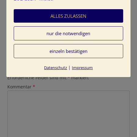
ALLES ZULASSEN
nur die notwendigen
einzeln bestätigen
Schreibe einen Kommentar
|
Datenschutz
Impressum
Deine E-Mail-Adresse wird nicht veröffentlicht.
Erforderliche Felder sind mit
*
markiert
Kommentar
*