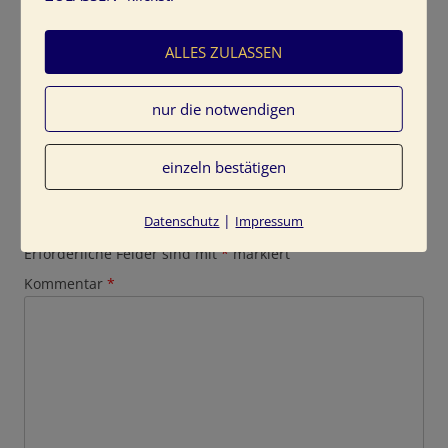
ALLES ZULASSEN
nur die notwendigen
einzeln bestätigen
Schreibe einen Kommentar
|
Datenschutz
Impressum
Deine E-Mail-Adresse wird nicht veröffentlicht.
Erforderliche Felder sind mit
*
markiert
Kommentar
*