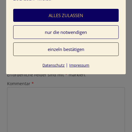
ALLES ZULASSEN
nur die notwendigen
einzeln bestätigen
Schreibe einen Kommentar
|
Datenschutz
Impressum
Deine E-Mail-Adresse wird nicht veröffentlicht.
Erforderliche Felder sind mit
*
markiert
Kommentar
*