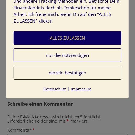
und andere Tracking-Methoden ein. Betrachte Dein
Einverständnis doch als Dankeschön für meine
Arbeit. Ich freue mich, wenn Du auf den "ALLES
ZULASSEN" klickst!
ALLES ZULASSEN
Farbinspirationen: Herbstfarben Rost Laub Braun Vanillegelb
farbinspirationen-herbstfarben-rost-laub-braun-
nur die notwendigen
vanillegelb
einzeln bestätigen
|
Datenschutz
Impressum
Schreibe einen Kommentar
Deine E-Mail-Adresse wird nicht veröffentlicht.
Erforderliche Felder sind mit
*
markiert
Kommentar
*