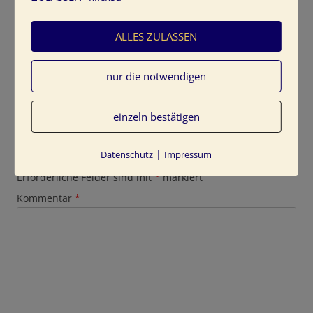
ALLES ZULASSEN
nur die notwendigen
einzeln bestätigen
Schreibe einen Kommentar
|
Datenschutz
Impressum
Deine E-Mail-Adresse wird nicht veröffentlicht.
Erforderliche Felder sind mit
*
markiert
Kommentar
*