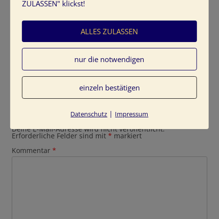
ZULASSEN" klickst!
ALLES ZULASSEN
nur die notwendigen
einzeln bestätigen
Schreibe einen Kommentar
|
Datenschutz
Impressum
Deine E-Mail-Adresse wird nicht veröffentlicht.
Erforderliche Felder sind mit
*
markiert
Kommentar
*