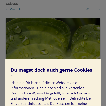
Zartgrün
.
← Zurück
Weiter →
Du magst doch auch gerne Cookies
...
Ich biete Dir hier auf dieser Website viele
Informationen - und diese sind alle kostenlos.
Damit ich weiß, was Dir gefällt, setze ich Cookies
und andere Tracking-Methoden ein. Betrachte Dein
Einverständnis doch als Dankeschön für meine