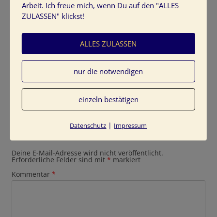
Arbeit. Ich freue mich, wenn Du auf den "ALLES
ZULASSEN" klickst!
ALLES ZULASSEN
Farbinspiration: Farbverlauf Grün
nur die notwendigen
einzeln bestätigen
|
Datenschutz
Impressum
Schreibe einen Kommentar
Deine E-Mail-Adresse wird nicht veröffentlicht.
Erforderliche Felder sind mit
*
markiert
Kommentar
*