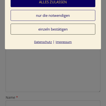
ALLES ZULASSEN
nur die notwendigen
Schreibe einen Kommentar
einzeln bestätigen
Deine E-Mail-Adresse wird nicht veröffentlicht.
Erforderliche Felder sind mit
*
markiert
|
Datenschutz
Impressum
Kommentar
*
Name
*