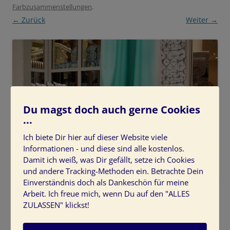
Farbzusammenstellungen
.
← Zurück
Weiter →
Du magst doch auch gerne Cookies
...
Ich biete Dir hier auf dieser Website viele
Informationen - und diese sind alle kostenlos.
Damit ich weiß, was Dir gefällt, setze ich Cookies
und andere Tracking-Methoden ein. Betrachte Dein
Einverständnis doch als Dankeschön für meine
Vorhang in Mint
Arbeit. Ich freue mich, wenn Du auf den "ALLES
ZULASSEN" klickst!
vorhang-mint-lebensfreude-desginers-guild