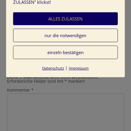
ZULASSEN" klickst!
ALLES ZULASSEN
nur die notwendigen
einzeln bestätigen
Schreibe einen Kommentar
|
Datenschutz
Impressum
Deine E-Mail-Adresse wird nicht veröffentlicht.
Erforderliche Felder sind mit
*
markiert
Kommentar
*