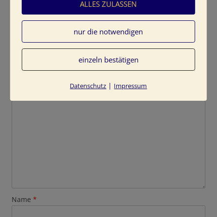
ALLES ZULASSEN
nur die notwendigen
Schreibe einen Kommentar
einzeln bestätigen
Deine E-Mail-Adresse wird nicht veröffentlicht.
Erforderliche Felder sind mit
*
markiert
|
Datenschutz
Impressum
Kommentar
*
Name
*