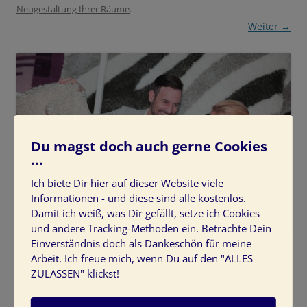
Neugestaltung Ihrer Räume
.
Weiter →
Du magst doch auch gerne Cookies
...
Ich biete Dir hier auf dieser Website viele
Informationen - und diese sind alle kostenlos.
Damit ich weiß, was Dir gefällt, setze ich Cookies
und andere Tracking-Methoden ein. Betrachte Dein
Einverständnis doch als Dankeschön für meine
kundenberatung-gespraech-handwerker-materialauswahl
Arbeit. Ich freue mich, wenn Du auf den "ALLES
ZULASSEN" klickst!
kundenberatung-gespraech-handwerker-materialauswahl