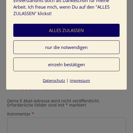
Einverständnis doch als Dankeschön für meine
Arbeit. Ich freue mich, wenn Du auf den "ALLES
ZULASSEN" klickst!
ALLES ZULASSEN
farbinspirationen: Grün mit warmen Violett
farbinspirationen-gruen-erika-fruehling
nur die notwendigen
einzeln bestätigen
|
Datenschutz
Impressum
Schreibe einen Kommentar
Deine E-Mail-Adresse wird nicht veröffentlicht.
Erforderliche Felder sind mit
*
markiert
Kommentar
*