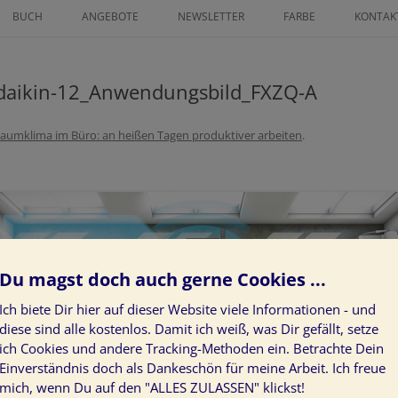
Zum
Inhalt
BUCH
ANGEBOTE
NEWSLETTER
FARBE
KONTAK
springen
ICHNETER
FINANZ MENTORING
FARBLEITSYSTEM
AN GRATIS
daikin-12_Anwendungsbild_FXZQ-A
ZEICHNE DEINEN LEBENSWEG ALS
KUNST AM BAU
IN GLÜCK 2025
POWER-FRAU
PROJEKTE
aumklima im Büro: an heißen Tagen produktiver arbeiten
.
SS GRATIS
LÖSE LIMITIERENDE
KUNDENSTIMMEN
GLAUBENSSÄTZE ÜBER GELD AUF
NEUROGRAPHIK BASISKURS
DEIN INDIVIDUELLER WEG ZUR
KLARHEIT IM LEBEN
Du magst doch auch gerne Cookies ...
ZEICHNE DEN WEG ZU DEINEN
Ich biete Dir hier auf dieser Website viele Informationen - und
HERZENWÜNSCHEN
diese sind alle kostenlos. Damit ich weiß, was Dir gefällt, setze
ich Cookies und andere Tracking-Methoden ein. Betrachte Dein
JAHRESVISION: WAS GEHT 24 –
Einverständnis doch als Dankeschön für meine Arbeit. Ich freue
WAS KOMMT 25
mich, wenn Du auf den "ALLES ZULASSEN" klickst!