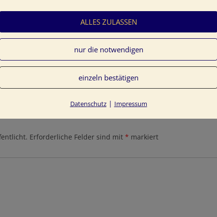
ALLES ZULASSEN
Klimaanlage-raumklima-daikin-12_Anwendungsbild_FXZQ-A
to Daikin
nur die notwendigen
einzeln bestätigen
|
Datenschutz
Impressum
entlicht.
Erforderliche Felder sind mit
*
markiert