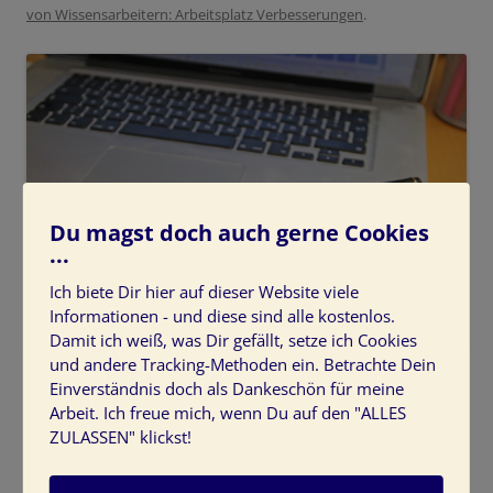
von Wissensarbeitern: Arbeitsplatz Verbesserungen
.
Du magst doch auch gerne Cookies
...
Ich biete Dir hier auf dieser Website viele
Informationen - und diese sind alle kostenlos.
Damit ich weiß, was Dir gefällt, setze ich Cookies
und andere Tracking-Methoden ein. Betrachte Dein
Bürogestaltung: Arbeitsumgebung und Arbeitsplatz für Wissensarbeiter
Einverständnis doch als Dankeschön für meine
Arbeit. Ich freue mich, wenn Du auf den "ALLES
Arbeitsplatz-Wissensarbeiter-Arbeitsumgebung-
ZULASSEN" klickst!
buerogestaltung