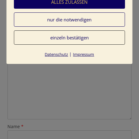
ALLES ZULASSEN
nur die notwendigen
Schreibe einen Kommentar
einzeln bestätigen
Deine E-Mail-Adresse wird nicht veröffentlicht.
Erforderliche Felder sind mit
*
markiert
|
Datenschutz
Impressum
Kommentar
*
Name
*