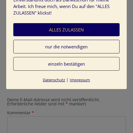
Arbeit. Ich freue mich, wenn Du auf den "ALLES
ZULASSEN" klickst!
ALLES ZULASSEN
Frühlingshafte Christrose Violett
farbinspirationen-fruehling-christrose-violett
nur die notwendigen
einzeln bestätigen
|
Datenschutz
Impressum
Schreibe einen Kommentar
Deine E-Mail-Adresse wird nicht veröffentlicht.
Erforderliche Felder sind mit
*
markiert
Kommentar
*