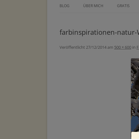
BLOG
ÜBER MICH
GRATIS
ÜBER TINE KOCOUREK
DEIN GEZE
WOCHENPL
farbinspirationen-natur-
PRESSE
ZEICHNE DE
METHODEN
Veröffentlicht
27/12/2014
am
500 × 600
in
F
MASTERCLA
PARTNER