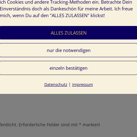
ich Cookies und andere Tracking-Methoden ein. Betrachte Dein
Einverständnis doch als Dankeschön für meine Arbeit. Ich freue
mich, wenn Du auf den "ALLES ZULASSEN" klickst!
ALLES ZULASSEN
nur die notwendigen
mit-leichtigkeit-zu-neuen-wohnfarben
einzeln bestätigen
|
Datenschutz
Impressum
entlicht.
Erforderliche Felder sind mit
*
markiert