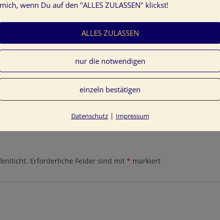
mich, wenn Du auf den "ALLES ZULASSEN" klickst!
ALLES ZULASSEN
Farbenergie-Weihnachten-2013
nur die notwendigen
einzeln bestätigen
|
Datenschutz
Impressum
entlicht.
Erforderliche Felder sind mit
*
markiert