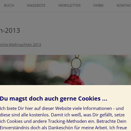
Zum
Inhalt
BUCH
ANGEBOTE
NEWSLETTER
FARBE
KONTAK
springen
ICHNETER
FINANZ MENTORING
FARBLEITSYSTEM
AN GRATIS
n-2013
ZEICHNE DEINEN LEBENSWEG ALS
KUNST AM BAU
IN GLÜCK 2025
POWER-FRAU
PROJEKTE
rohe Weihnachten 2013
.
SS GRATIS
LÖSE LIMITIERENDE
KUNDENSTIMMEN
GLAUBENSSÄTZE ÜBER GELD AUF
NEUROGRAPHIK BASISKURS
DEIN INDIVIDUELLER WEG ZUR
KLARHEIT IM LEBEN
Du magst doch auch gerne Cookies ...
ZEICHNE DEN WEG ZU DEINEN
HERZENWÜNSCHEN
Ich biete Dir hier auf dieser Website viele Informationen - und
diese sind alle kostenlos. Damit ich weiß, was Dir gefällt, setze
JAHRESVISION: WAS GEHT 24 –
ich Cookies und andere Tracking-Methoden ein. Betrachte Dein
WAS KOMMT 25
Einverständnis doch als Dankeschön für meine Arbeit. Ich freue