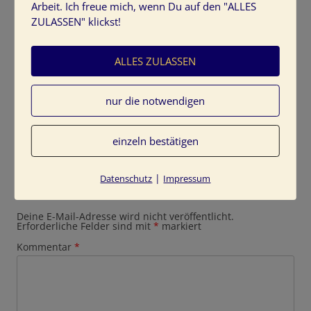
Arbeit. Ich freue mich, wenn Du auf den "ALLES
ZULASSEN" klickst!
farbimpressionen-Naturtoene-Erde-Beige
ALLES ZULASSEN
farbimpressionen-Naturtoene-Erde-Beige
nur die notwendigen
einzeln bestätigen
|
Datenschutz
Impressum
Schreibe einen Kommentar
Deine E-Mail-Adresse wird nicht veröffentlicht.
Erforderliche Felder sind mit
*
markiert
Kommentar
*