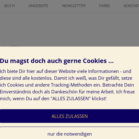
Zum
Inhalt
BUCH
ANGEBOTE
NEWSLETTER
FARBE
KONTAK
springen
ICHNETER
FINANZ MENTORING
FARBLEITSYSTEM
AN GRATIS
ZEICHNE DEINEN LEBENSWEG ALS
KUNST AM BAU
IN GLÜCK 2025
POWER-FRAU
PROJEKTE
ust auf Wohnen
.
SS GRATIS
LÖSE LIMITIERENDE
KUNDENSTIMMEN
Du magst doch auch gerne Cookies ...
GLAUBENSSÄTZE ÜBER GELD AUF
Ich biete Dir hier auf dieser Website viele Informationen - und
NEUROGRAPHIK BASISKURS
diese sind alle kostenlos. Damit ich weiß, was Dir gefällt, setze
ich Cookies und andere Tracking-Methoden ein. Betrachte Dein
DEIN INDIVIDUELLER WEG ZUR
Einverständnis doch als Dankeschön für meine Arbeit. Ich freue
KLARHEIT IM LEBEN
mich, wenn Du auf den "ALLES ZULASSEN" klickst!
ZEICHNE DEN WEG ZU DEINEN
HERZENWÜNSCHEN
ALLES ZULASSEN
JAHRESVISION: WAS GEHT 24 –
WAS KOMMT 25
nur die notwendigen