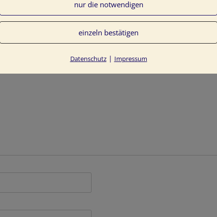
nur die notwendigen
einzeln bestätigen
entlicht.
Erforderliche Felder sind mit
*
markiert
|
Datenschutz
Impressum