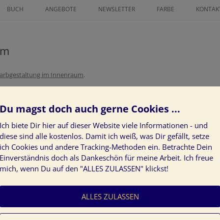
Zum
Inhalt
BUCH
ANGEBOTE
NEWSLETTER
FARBE
KONTAK
springen
ICHNETER
FINANZ MENTORING
FARBLEITSYSTEM
AN GRATIS
um
ZEICHNE DEINEN LEBENSWEG ALS
KUNST AM BAU
IN GLÜCK 2025
POWER-FRAU
PROJEKTE
arbgestaltung im Innenraum
.
SS GRATIS
LÖSE LIMITIERENDE
KUNDENSTIMMEN
GLAUBENSSÄTZE ÜBER GELD AUF
Du magst doch auch gerne Cookies ...
NEUROGRAPHIK BASISKURS
Ich biete Dir hier auf dieser Website viele Informationen - und
DEIN INDIVIDUELLER WEG ZUR
diese sind alle kostenlos. Damit ich weiß, was Dir gefällt, setze
ich Cookies und andere Tracking-Methoden ein. Betrachte Dein
KLARHEIT IM LEBEN
Einverständnis doch als Dankeschön für meine Arbeit. Ich freue
ZEICHNE DEN WEG ZU DEINEN
mich, wenn Du auf den "ALLES ZULASSEN" klickst!
Farbgestaltung Innenraum
HERZENWÜNSCHEN
ALLES ZULASSEN
JAHRESVISION: WAS GEHT 24 –
WAS KOMMT 25