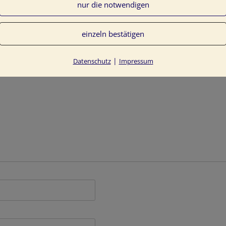
nur die notwendigen
einzeln bestätigen
entlicht.
Erforderliche Felder sind mit
*
markiert
|
Datenschutz
Impressum