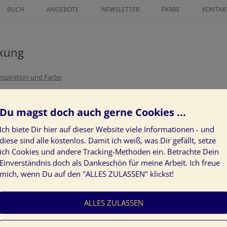
Zum
Inhalt
BUCH
ANGEBOTE
NEWSLETTER
FARBE
KONTAK
springen
ICHNETER
FINANZ MENTORING
FARBLEITSYSTEM
AN GRATIS
rkung
ZEICHNE DEINEN LEBENSWEG ALS
KUNST AM BAU
IN GLÜCK 2025
POWER-FRAU
PROJEKTE
nspiration und Farbe
.
SS GRATIS
LÖSE LIMITIERENDE
KUNDENSTIMMEN
GLAUBENSSÄTZE ÜBER GELD AUF
Du magst doch auch gerne Cookies ...
NEUROGRAPHIK BASISKURS
Ich biete Dir hier auf dieser Website viele Informationen - und
DEIN INDIVIDUELLER WEG ZUR
diese sind alle kostenlos. Damit ich weiß, was Dir gefällt, setze
ich Cookies und andere Tracking-Methoden ein. Betrachte Dein
KLARHEIT IM LEBEN
Einverständnis doch als Dankeschön für meine Arbeit. Ich freue
ZEICHNE DEN WEG ZU DEINEN
mich, wenn Du auf den "ALLES ZULASSEN" klickst!
Inspiration Farbe Farbwirkung
HERZENWÜNSCHEN
ALLES ZULASSEN
JAHRESVISION: WAS GEHT 24 –
WAS KOMMT 25