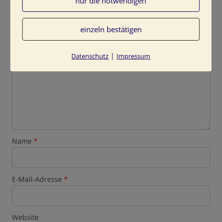
nur die notwendigen
Deine E-Mail-Adresse wird nicht veröffentlicht.
Erforderliche Felder sind mit
*
markiert
einzeln bestätigen
Kommentar
*
|
Datenschutz
Impressum
Name
*
E-Mail-Adresse
*
Website