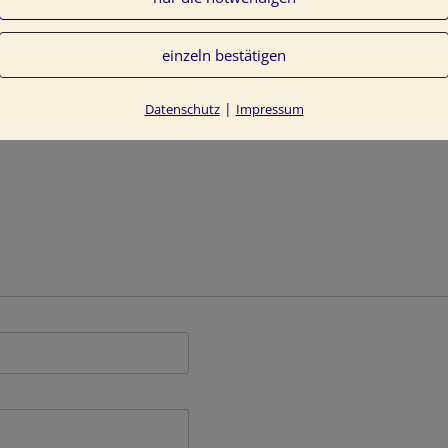
einzeln bestätigen
entlicht.
Erforderliche Felder sind mit
*
markiert
|
Datenschutz
Impressum