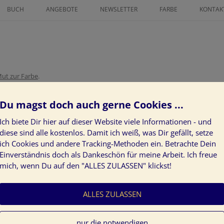
Zum
Inhalt
BUCH
ANGEBOTE
NEWSLETTER
FARBE
KONTAK
springen
ICHNETER
FINANZ MENTORING
FARBLEITSYSTEM
AN GRATIS
ZEICHNE DEINEN LEBENSWEG ALS
KUNST AM BAU
IN GLÜCK 2025
POWER-FRAU
PROJEKTE
ut zur Farbe
.
SS GRATIS
LÖSE LIMITIERENDE
KUNDENSTIMMEN
GLAUBENSSÄTZE ÜBER GELD AUF
Du magst doch auch gerne Cookies ...
NEUROGRAPHIK BASISKURS
Ich biete Dir hier auf dieser Website viele Informationen - und
diese sind alle kostenlos. Damit ich weiß, was Dir gefällt, setze
DEIN INDIVIDUELLER WEG ZUR
ich Cookies und andere Tracking-Methoden ein. Betrachte Dein
KLARHEIT IM LEBEN
Einverständnis doch als Dankeschön für meine Arbeit. Ich freue
mich, wenn Du auf den "ALLES ZULASSEN" klickst!
ZEICHNE DEN WEG ZU DEINEN
HERZENWÜNSCHEN
ALLES ZULASSEN
JAHRESVISION: WAS GEHT 24 –
WAS KOMMT 25
nur die notwendigen